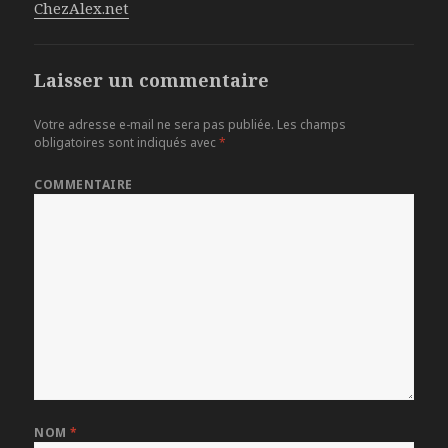
ChezAlex.net
Laisser un commentaire
Votre adresse e-mail ne sera pas publiée.
Les champs
obligatoires sont indiqués avec
*
COMMENTAIRE
NOM
*