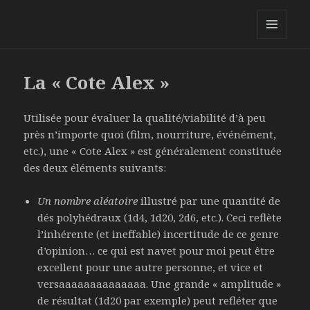
ChezAlex.net
MENU
ET
WIDGETS
La « Cote Alex »
Utilisée pour évaluer la qualité/viabilité d’à peu
près n’importe quoi (film, nourriture, événément,
etc.), une « Cote Alex » est généralement constituée
des deux éléments suivants:
Un nombre aléatoire
illustré par une quantité de
dés polyhédraux (1d4, 1d20, 2d6, etc.). Ceci reflète
l’inhérente (et ineffable) incertitude de ce genre
d’opinion… ce qui est navet pour moi peut être
excellent pour une autre personne, et vice et
versaaaaaaaaaaaaaa. Une grande « amplitude »
de résultat (1d20 par exemple) peut refléter que